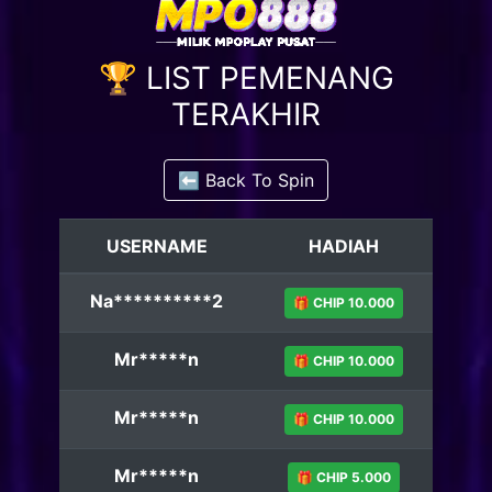
🏆 LIST PEMENANG
TERAKHIR
⬅️ Back To Spin
USERNAME
HADIAH
Na**********2
🎁 CHIP 10.000
Mr*****n
🎁 CHIP 10.000
Mr*****n
🎁 CHIP 10.000
Mr*****n
🎁 CHIP 5.000